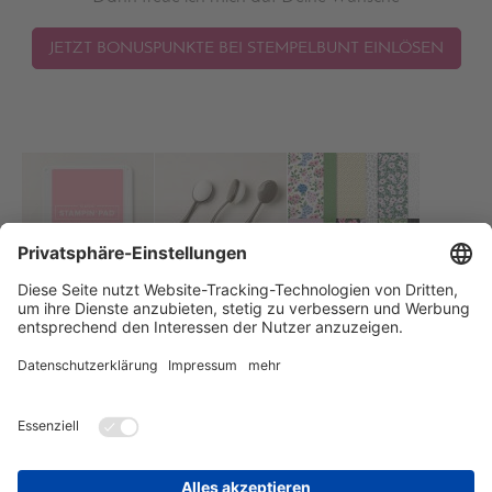
JETZT BONUSPUNKTE BEI STEMPELBUNT EINLÖSEN