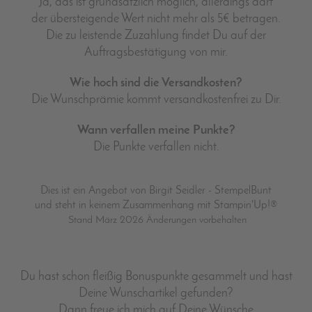
Ja, das ist grundsätzlich möglich, allerdings darf
der übersteigende Wert nicht mehr als 5€ betragen.
Die zu leistende Zuzahlung findet Du auf der
Auftragsbestätigung von mir.
Wie hoch sind die Versandkosten?
Die Wunschprämie kommt versandkostenfrei zu Dir.
Wann verfallen meine Punkte?
Die Punkte verfallen nicht.
Dies ist ein Angebot von Birgit Seidler - StempelBunt
und steht in keinem Zusammenhang mit Stampin'Up!®
Stand März 2026 Änderungen vorbehalten
Du hast schon fleißig Bonuspunkte gesammelt und hast
Deine Wunschartikel gefunden?
Dann freue ich mich auf Deine Wünsche