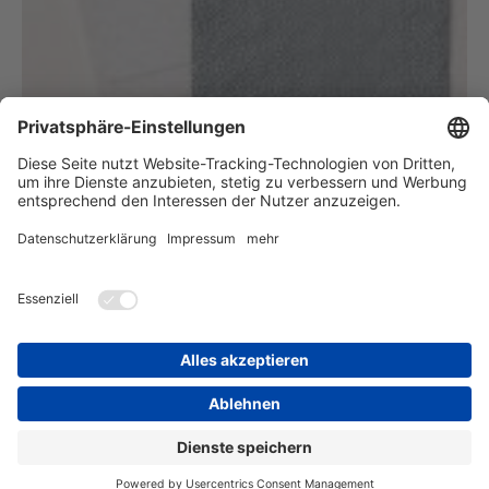
Prägeform
Vierpass-Muster
#158655
FÜR DIE BESTELLUNG EINZELNER PRODUKTE IN MEINEM
ONLINE-SHOP BITTE DIE BILDER ANKLICKEN
ODER
ALLE PRODUKTE IN DEN WARENKORB LEGEN (
hier
klicken
)
Login
Druckversion
|
Sitemap
Webansicht
© StempelBunt