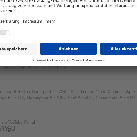
 der langen Seite bei 10,5cm
 größeres Reststück
te Designs
hmucksteine in Rhabarberrot und Rosé
rracotta #147085, Kürbisgeld #147086, Pfirsichcreme #163810, Grüner Apfe
range #147050, Flamingorot #147052, Rosé #163807, Grüner Apfel #147095
inem YouTube-Kanal:
FzRYgU
!