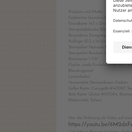
Produkte und Maße:
Farbkarton Grundweiß
Grundkarte 14,5 x 21cm ; gefalzt auf
Stempelabdrücke Blätter und Spruch
Besonderes Designerpapier Charman
Aufleger 10,5 x 14,5cm
Stempelset Naturals Botanicals
Stempelset Rundum liebe Wünsche
Kreisstanze 1 7/8"
Flache, runde Funkelakzente bzw. Sc
Blendingpinsel
Leinenfaden
Verwendete Stempelkissen-Farben
Gelbe Karte: Currygelb #147087, Te
Rote Karte: Glutrot #147084, Bluto
Klebemittel, Schere
Hier die Anleitung als Video auf me
https://youtu.be/6M2dx
Link bitte in Browser kopieren, danke