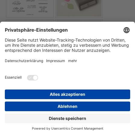
FÜR DIE BESTELLUNG EINZELNER PRODUKTE IN MEINEM
ONLINE-SHOP BITTE DIE BILDER ANKLICKEN
ODER
ALLE PRODUKTE IN DEN WARENKORB LEGEN (
hier
klicken
)
Login
Druckversion
|
Sitemap
Webansicht
© StempelBunt
E-Mail