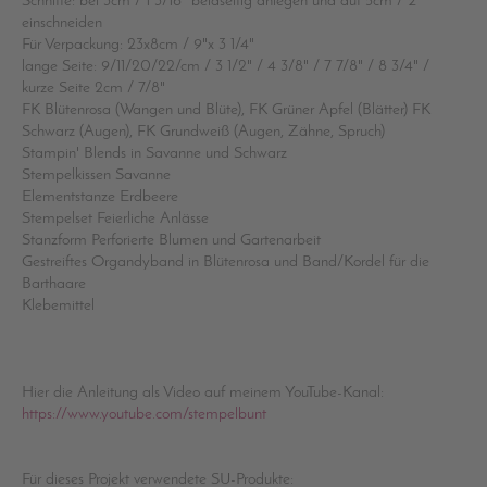
Schnitte: bei 3cm / 1 3/16" beidseitig anlegen und auf 5cm / 2"
einschneiden
Für Verpackung: 23x8cm / 9"x 3 1/4"
lange Seite: 9/11/20/22/cm / 3 1/2" / 4 3/8" / 7 7/8" / 8 3/4" /
kurze Seite 2cm / 7/8"
FK Blütenrosa (Wangen und Blüte), FK Grüner Apfel (Blätter) FK
Schwarz (Augen), FK Grundweiß (Augen, Zähne, Spruch)
Stampin' Blends in Savanne und Schwarz
Stempelkissen Savanne
Elementstanze Erdbeere
Stempelset Feierliche Anlässe
Stanzform Perforierte Blumen und Gartenarbeit
Gestreiftes Organdyband in Blütenrosa und Band/Kordel für die
Barthaare
Klebemittel
Hier die Anleitung als Video auf meinem YouTube-Kanal:
https://www.youtube.com/stempelbunt
Für dieses Projekt verwendete SU-Produkte: