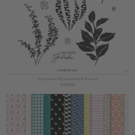
Stempelset Bezaubernd Botanisch
#158918