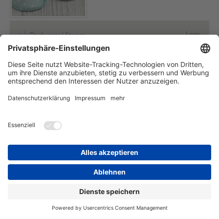
Login
Druckversion
|
Sitemap
Webansicht
© StempelBunt
E-Mail