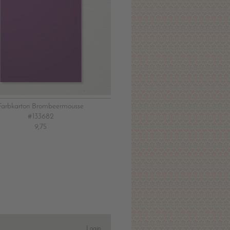
Farbkarton Brombeermousse
#133682
9,75
Login