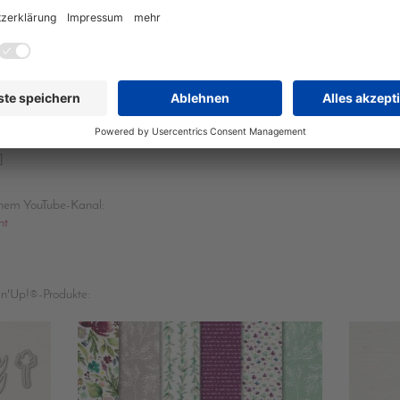
Hübsche Teelicht-Verpackung für die Advents- und Weihnachtszeit
mit raffinierter Öffnung.
Schön als Geschenk zum Wichteln, zu Nikolaus oder als kleines Dankeschön
für Friseur oder Postbote.
rpackung.pdf
]
inem YouTube-Kanal:
nt
in'Up!®-Produkte: