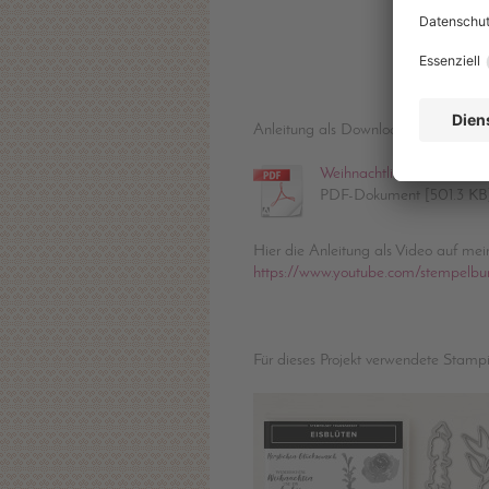
Anleitung als Download:
Weihnachtliche Teelichtve
PDF-Dokument [501.3 KB
Hier die Anleitung als Video auf me
https://www.youtube.com/stempelbu
Für dieses Projekt verwendete Stamp