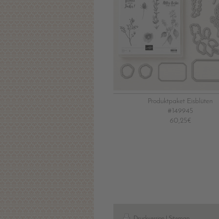
Produktpaket Eisblüten
#149945
60,25€
Druckversion
|
Sitemap