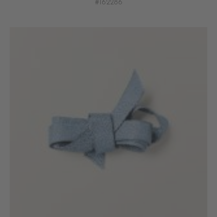
#162286