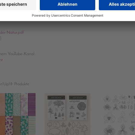
ourcream-Goodie "Poesie der Natu
der Natur.pdf
]
inem YouTube-Kanal:
nt
in'Up!® Produkte