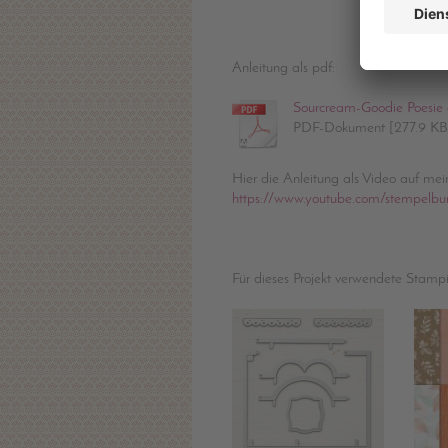
S
Anleitung als pdf:
Sourcream-Goodie Poesie 
PDF-Dokument [277.9 KB
Hier die Anleitung als Video auf me
https://www.youtube.com/stempelbu
Für dieses Projekt verwendete Stamp