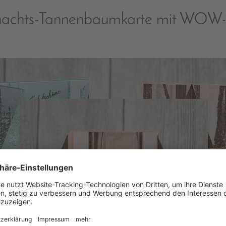
achts-Tannenbaumkarte mit WOW-