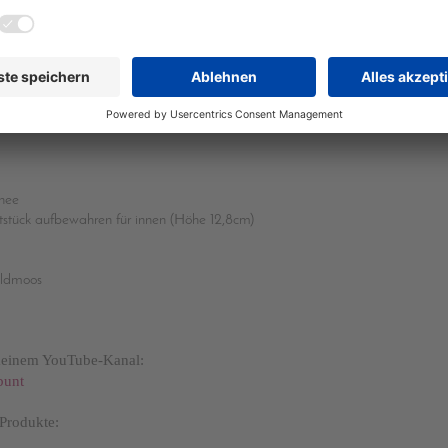
24,5cm
hnee
tstück aufbewahren für innen (Höhe 12,8cm)
aldmoos
 meinem YouTube-Kanal:
bunt
-Produkte: