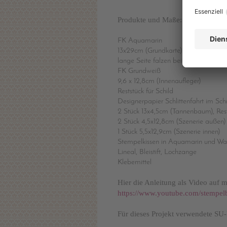
Produkte und Maße:
FK Aquamarin
13x29cm (Grundkarte)
lange Seite falzen bei 4,5/9,5/19,5/
FK Grundweiß
9,6 x 12,8cm (Innenaufleger)
Reststück für Schild
Designerpapier Schlittenfahrt im Sc
2 Stück 13x4,5cm (Tannenbaum), Res
2 Stück 4,5x12,8cm (Szenerie außen)
1 Stück 5,5x12,9cm (Szenerie innen)
Stempelkissen in Aquamarin und W
Lineal, Bleistift, Lochzange
Klebemittel
Hier die Anleitung als Video auf
https://www.youtube.com/stempel
Für dieses Projekt verwendete SU