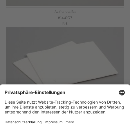
Aufhebhelfer
#144107
12€
Mini-Dimensionals
Klebepads