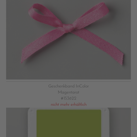
Geschenkband InColor
Magentarot
#153622
nicht mehr erhältlich