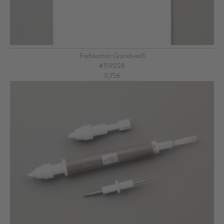
Farbkarton Grundweiß
#159228
11,75€