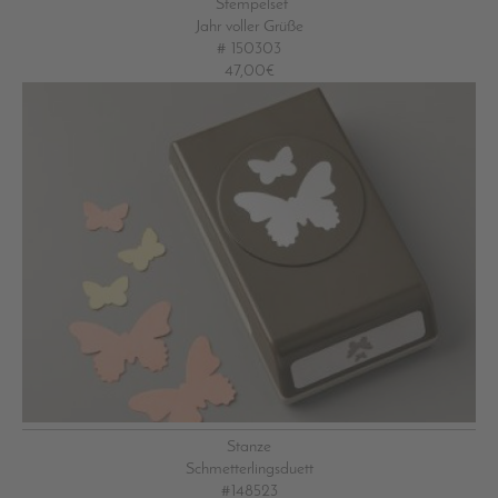
Stempelset
Jahr voller Grüße
# 150303
47,00€
Stanze
Schmetterlingsduett
#148523