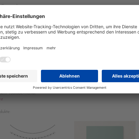
Garantie)
5cm gefalzt bei 14,5cm / 11 7/16" x 4 1/8" gefalzt bei 5 11/16"
" x 5 5/8"
uch - Reststück
fkleben 7,6 x 7,6cm / 3" x 3"
r Glanz
tück 5,4 x 5,4cm / 2 1/8" x 2 1/8"
inem YouTube-Kanal:
nt
dukte: