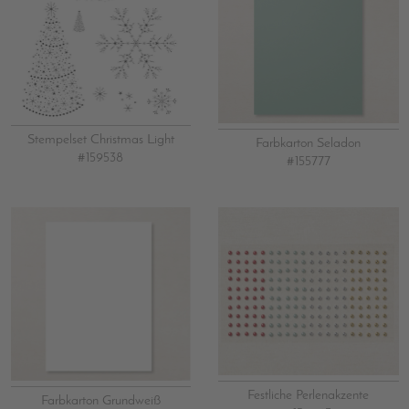
Stempelset Christmas Light
Farbkarton Seladon
#159538
#155777
Festliche Perlenakzente
Farbkarton Grundweiß