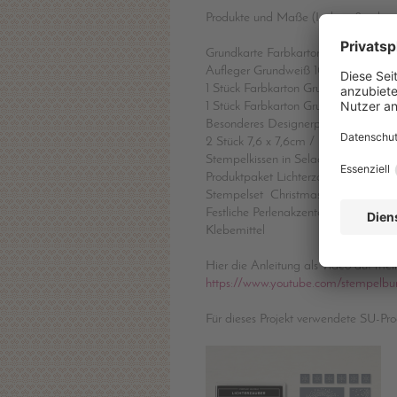
Produkte und Maße (Inchmaße ohne 
Grundkarte Farbkarton Seladon 29x10,
Aufleger Grundweiß 10,2x14,2cm / 4
1 Stück Farbkarton Grundweiß für Spr
1 Stück Farbkarton Grundweiß zum Au
Besonderes Designerpapier Festliche
2 Stück 7,6 x 7,6cm / 3" x 3" und 2 S
Stempelkissen in Seladon
Produktpaket Lichterzauber
Stempelset Christmas Light
Festliche Perlenakzente
Klebemittel
Hier die Anleitung als Video auf me
https://www.youtube.com/stempelbu
Für dieses Projekt verwendete SU-Pro