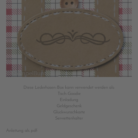
Diese Lederhosen-Box kann verwendet werden als:
Tisch-Goodie
Einladung
Geldgeschenk
Glückwunschkarte
Serviettenhalter
Anleitung als pdf: