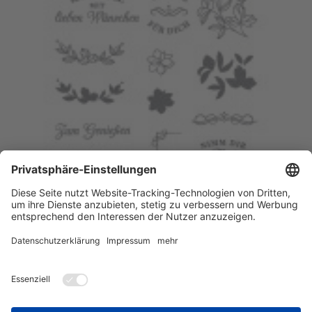
Stempelset
Teezeit
#147593