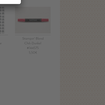
Stampin' Blend
ar
Chili-Dunkel
#144575
5,50€