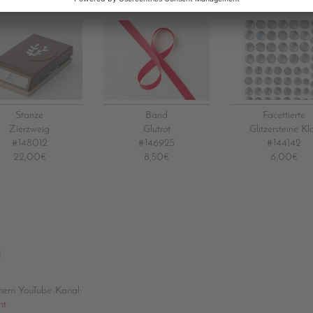
Stanze
Band
Facettierte
Zierzweig
Glutrot
Glitzersteine Kl
#148012
#146925
#144142
22,00€
8,50€
6,00€
]
inem YouTube-Kanal:
nt