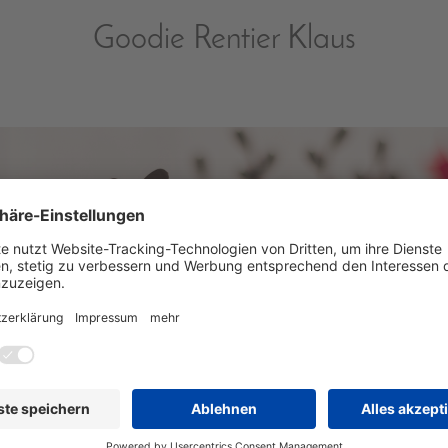
Goodie Rentier Klaus
in'Up! ® Produkte: