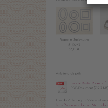
Framelits Stickmuster
#145372
36,00€
Anleitung als pdf:
Goodie Rentier Klaus.pdf
PDF-Dokument [712.3 KB
Hier die Anleitung als Video auf me
https://www.youtube.com/stempelbu