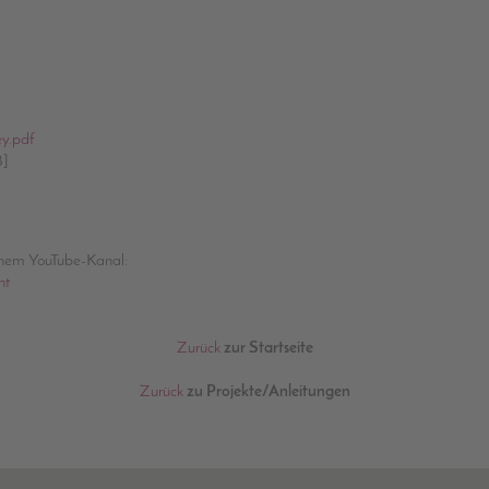
ey.pdf
B]
inem YouTube-Kanal:
nt
Zurück
zur Startseite
Zurück
zu Projekte/Anleitungen