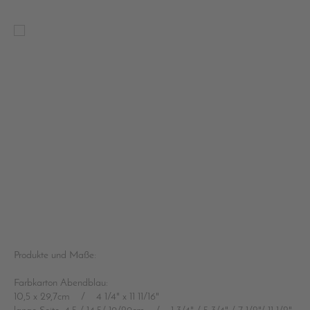
Produkte und Maße:
Farbkarton Abendblau:
10,5 x 29,7cm / 4 1/4" x 11 11/16"