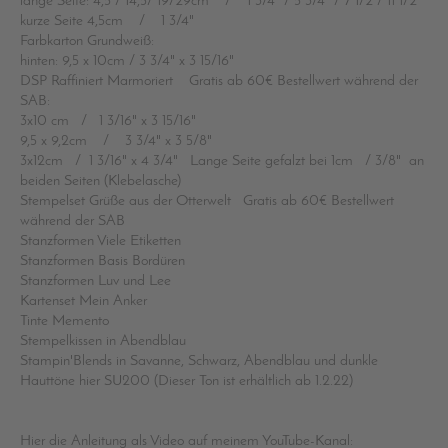
lange Seite: 4,5 / 14,5/ 19/29cm / 1 3/4" / 5 3/4" / 7 1/2"/ 11 1/2"
kurze Seite 4,5cm / 1 3/4"
Farbkarton Grundweiß:
hinten: 9,5 x 10cm / 3 3/4" x 3 15/16"
DSP Raffiniert Marmoriert Gratis ab 60€ Bestellwert während der
SAB:
3x10 cm / 1 3/16" x 3 15/16"
9,5 x 9,2cm / 3 3/4" x 3 5/8"
3x12cm / 1 3/16" x 4 3/4" Lange Seite gefalzt bei 1cm / 3/8" an
beiden Seiten (Klebelasche)
Stempelset Grüße aus der Otterwelt Gratis ab 60€ Bestellwert
während der SAB
Stanzformen Viele Etiketten
Stanzformen Basis Bordüren
Stanzformen Luv und Lee
Kartenset Mein Anker
Tinte Memento
Stempelkissen in Abendblau
Stampin'Blends in Savanne, Schwarz, Abendblau und dunkle
Hauttöne hier SU200 (Dieser Ton ist erhältlich ab 1.2.22)
Hier die Anleitung als Video auf meinem YouTube-Kanal: