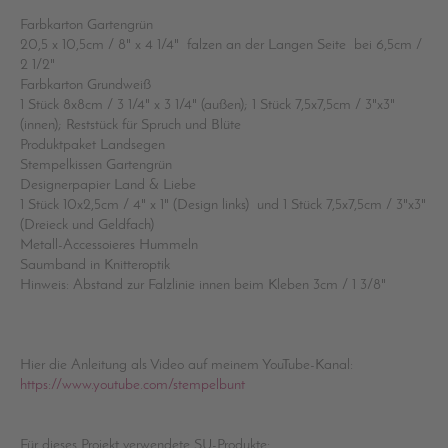
Farbkarton Gartengrün
20,5 x 10,5cm / 8" x 4 1/4" falzen an der Langen Seite bei 6,5cm /
2 1/2"
Farbkarton Grundweiß
1 Stück 8x8cm / 3 1/4" x 3 1/4" (außen); 1 Stück 7,5x7,5cm / 3"x3"
(innen); Reststück für Spruch und Blüte
Produktpaket Landsegen
Stempelkissen Gartengrün
Designerpapier Land & Liebe
1 Stück 10x2,5cm / 4" x 1" (Design links) und 1 Stück 7,5x7,5cm / 3"x3"
(Dreieck und Geldfach)
Metall-Accessoieres Hummeln
Saumband in Knitteroptik
Hinweis: Abstand zur Falzlinie innen beim Kleben 3cm / 1 3/8"
Hier die Anleitung als Video auf meinem YouTube-Kanal:
https://www.youtube.com/stempelbunt
Für dieses Projekt verwendete SU-Produkte: