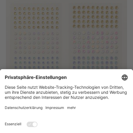
Selbstklebende Pailletten
in Pastelltönen
#160387
FÜR DIE BESTELLUNG EINZELNER PRODUKTE IN MEINEM