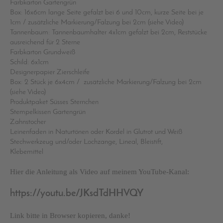
Farbkarton Gartengrün
Box: 16x6cm lange Seite gefalzt bei 6 und 10cm, kurze Seite bei je
1cm / zusätzliche Markierung/Falzung bei 2cm (siehe Video)
Tannenbaum: Tannenbaumhalter 4x1cm gefalzt bei 2cm, Reststücke
ausreichend für 2 Sterne
Farbkarton Grundweiß
Schild: 6x1cm
Designerpapier Zierschleife
Box: 2 Stück je 6x4cm / zusätzliche Markierung/Falzung bei 2cm
(siehe Video)
Produktpaket Süsses Sternchen
Stempelkissen Gartengrün
Zahnstocher
Leinenfaden in Naturtönen oder Kordel in Glutrot und Weiß
Stechwerkzeug und/oder Lochzange, Lineal, Bleistift,
Klebemittel
Hier die Anleitung als Video auf meinem YouTube-Kanal:
https://youtu.be/JKsdTdHHVQY
Link bitte in Browser kopieren, danke!