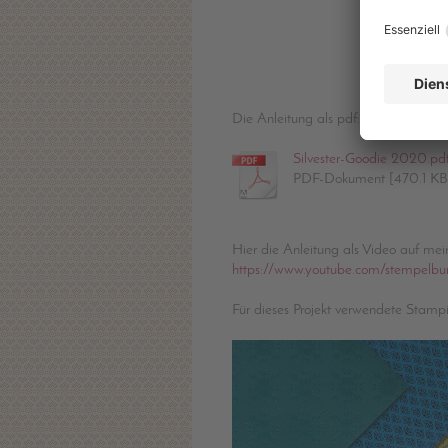
Ohn
Die Anleitung als pdf:
Silvester-Goodie 2020.pd
PDF-Dokument [470.1 KB
Hier die Anleitung als Video auf me
https://www.youtube.com/stempelbu
Für dieses Projekt verwendete Stamp