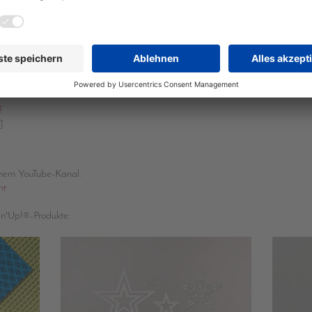
Dieses Silvester-Goodie hat die Jahreszahl im Gepäck.
e viel Material ist schnell ein auffallendes Tisch-Goodie oder Mitbringsel für
Silvesterparty vorbereitet.
f
]
inem YouTube-Kanal:
nt
in'Up!®-Produkte: