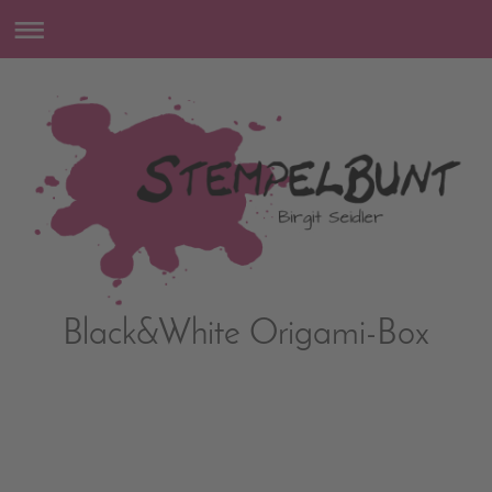
Black&White Origami-Box