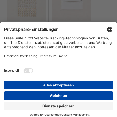
FÜR DIE BESTELLUNG EINZELNER PRODUKTE IN MEINEM
ONLINE-SHOP BITTE DIE BILDER ANKLICKEN
ODER
ALLE PRODUKTE IN DEN WARENKORB LEGEN (hier klicken)
Login
Druckversion
|
Sitemap
Webansicht
© StempelBunt
E-Mail