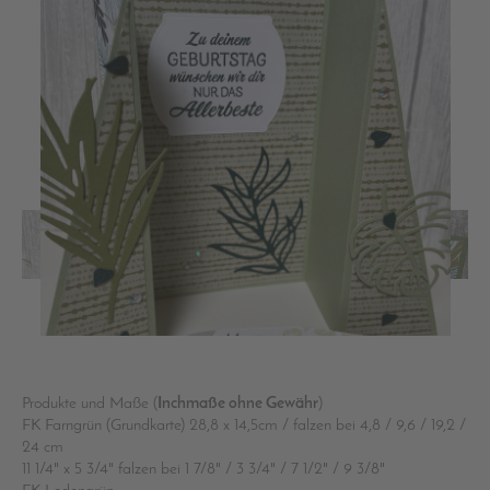
Produkte und Maße (
Inchmaße ohne Gewähr
)
FK Farngrün (Grundkarte) 28,8 x 14,5cm / falzen bei 4,8 / 9,6 / 19,2 /
24 cm
11 1/4" x 5 3/4" falzen bei 1 7/8" / 3 3/4" / 7 1/2" / 9 3/8"