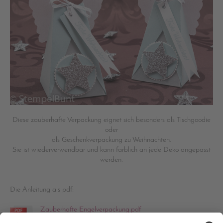
Diese zauberhafte Verpackung eignet sich besonders als Tischgoodie
oder
als Geschenkverpackung zu Weihnachten.
Sie ist wiederverwendbar und kann farblich an jede Deko angepasst
werden.
Die Anleitung als pdf:
Zauberhafte Engelverpackung.pdf
PDF-Dokument [564.8 KB]