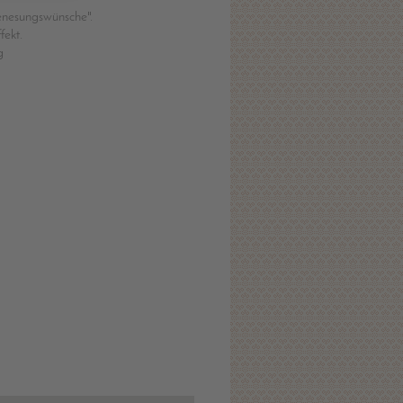
Genesungswünsche".
fekt.
g