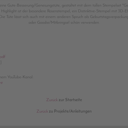
t eine Gute-Besserung/Genesungstüte, gestaltet mit dem tollen Stempelset "
Highlight ist der besondere Rosenstempel, ein Distinktive-Stempel mit 3D-Ef
Die Tüte lässt sich auch mit einem anderen Spruch als Geburtstagsverpackun
oder Goodie/Mitbringsel schön verwenden.
pdf
]
inem YouTube-Kanal:
nt
Zurück
zur Startseite
Zurück
zu Projekte/Anleitungen