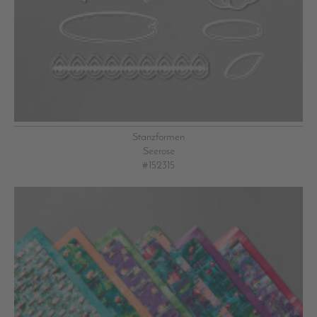
Stanzformen
Seerose
#152315