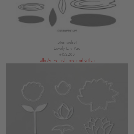
Stempelset
Lovely Lily Pad
#152288
alle Artikel nicht mehr erhältlich