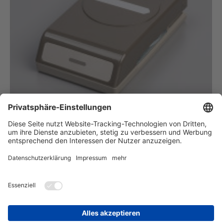
Stanze
Klassisches Etikett
#141491
Zurück
zur Startseite