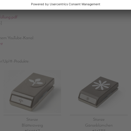
üllung.pdf
]
inem YouTube-Kanal:
nt
in'Up!®-Produkte:
Stanze
Stanze
Blätterzweig
Gänseblümchen