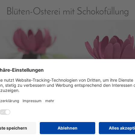
Blüten-Osterei mit Schokofüllung