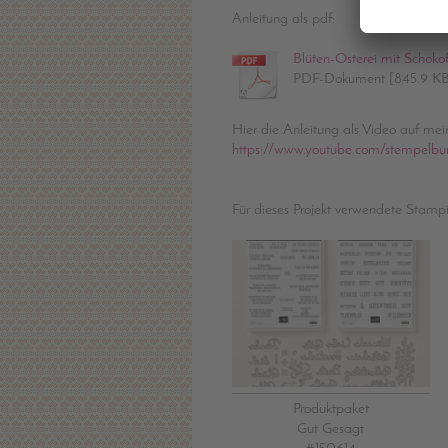
Anleitung als pdf:
Blüten-Osterei mit Schokof
PDF-Dokument [845.9 KB
Hier die Anleitung als Video auf me
https://www.youtube.com/stempelbu
Für dieses Projekt verwendete Stamp
Produktpaket
Gut Gesagt