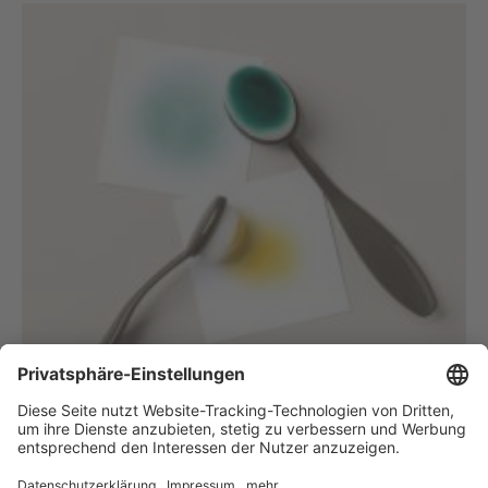
Blending-Pinsel
153611