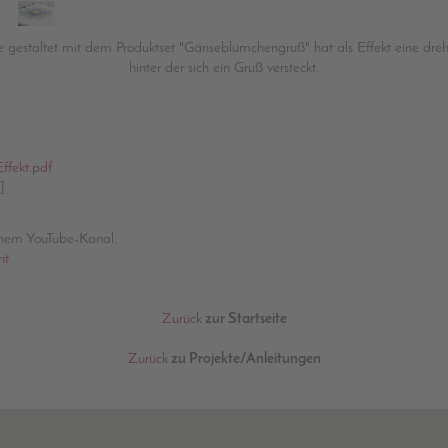
e gestaltet mit dem Produktset "Gänseblümchengruß" hat als Effekt eine dreh
hinter der sich ein Gruß versteckt.
ffekt.pdf
]
inem YouTube-Kanal:
nt
Zurück
zur Startseite
Zurück
zu Projekte/Anleitungen