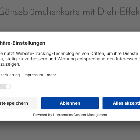
Gänseblümchenkarte mit Dreh-Effek