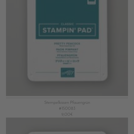
Stempelkissen Pfauengrün
#150083
9,00€