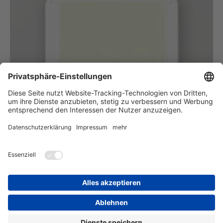
Stempelkissen Lindgrün
#147102
9,00€