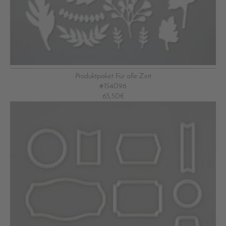
Produktpaket Für alle Zeit
#154096
65,50€