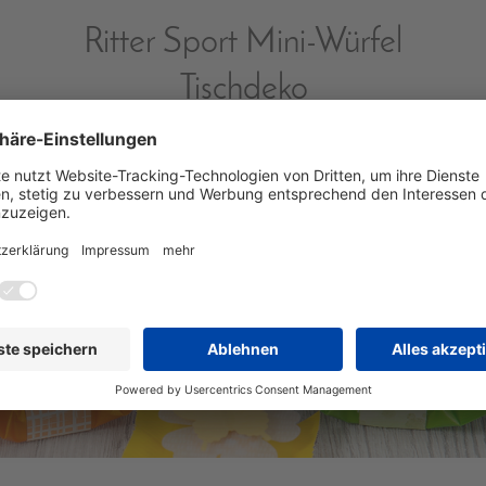
Ritter Sport Mini-Würfel
Tischdeko