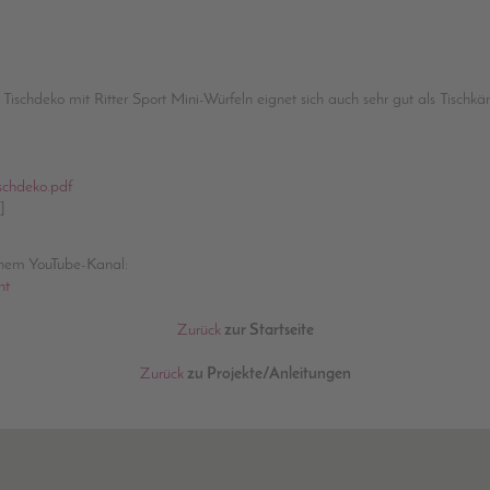
 Tischdeko mit Ritter Sport Mini-Würfeln eignet sich auch sehr gut als Tischkär
ischdeko.pdf
]
inem YouTube-Kanal:
nt
Zurück
zur Startseite
Zurück
zu Projekte/Anleitungen