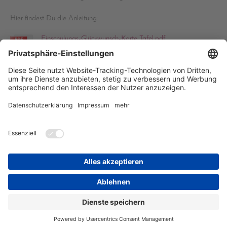
Hier findest Du die Anleitung:
Einschulungs-Glückwunsch-Karte Tafel.pdf
PDF-Dokument [785.2 KB]
Hier die Anleitung als Video auf meinem YouTube-Kanal:
https://www.youtube.com/stempelbunt
Zurück
zur Startseite
Zurück
zu Projekte/Anleitungen
Login
Druckversion
|
Sitemap
Webansicht
© StempelBunt
E-Mail