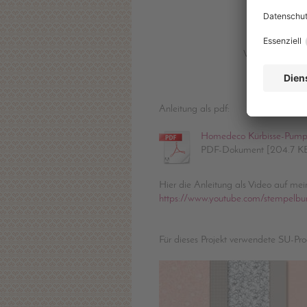
mit eine
Wem das Verschlie
Anleitung als pdf:
Homedeco Kürbisse-Pumpki
PDF-Dokument [204.7 K
Hier die Anleitung als Video auf me
https://www.youtube.com/stempelbu
Für dieses Projekt verwendete SU-Pro