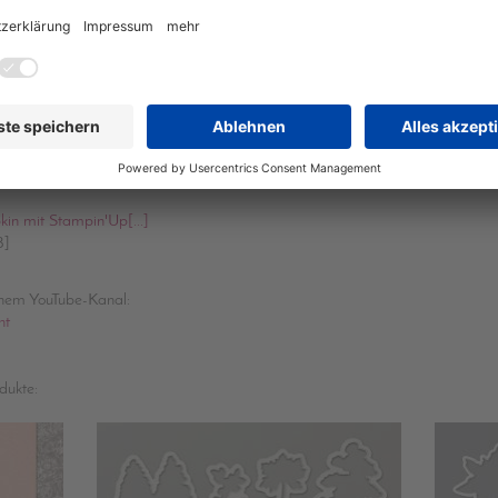
Diese hübsche Homedeco in Form von Kürbissen findet Verwendung als Tischdeko
m kleinen Faden aufgehängt an Ästen, mit einem Stecker als Deko für eine Herbstb
auch als Goodie für die herbstliche Kaffeetafel ( innen ist Platz für eine Praline)
ßen der Kürbisse von innen zu schwierig ist, kann sie selbstverständlich auch nac
n mit Stampin'Up[...]
B]
inem YouTube-Kanal:
nt
dukte: