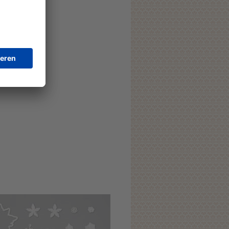
,
lume oder
h außen schließen.