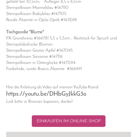
gefalzt bei 10,5cm; Aufleger 6,5 x 6,5cm
Stempelkissen Marineblau #147110
Stempelkissen Babyblau #147105
Runde Akzente in Opla-Optik #163298
Tischgoodie "Blume"
FK Grundweiss #166781 5,5 x 5,5cm ; Reststück für Spruch und
Stempelabdrücke Blumen
Stempelkissen Grüner Apfel #147095
Stempelkissen Savanne #147116
Stempelkissen in Osterglocke #147094
Funkelnde, runde Basics-Akzente #166991
Hier die Anleitung als Video auf meinem YouTube-Kanal:
https://youtu.be/DHbGyJkkG3o
Link bitte in Browser kopieren, danke!
EINKAUFEN IM ONLINE-SHOP