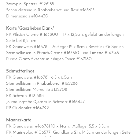
Stampin' Spritzer #126185
Schmucksteine in Rhabarberrot und Rosé #165615
Dimensionals #104430
Karte "Ganz lieben Dank"
FK Pfirsich-Creme # 163800 17 x 12,5cm, gefalzt an der langen
Seite bei 8,5 cm
FK Grundweiss #166781 Aufleger 12 x 8cm ; Reststück für Spruch
Stempelkissen in Pfirsich-Creme #163810 und Limette #147145
Runde Glanz-Akzente in ruhigen Tönen #167180
Schmetterlinge
FK Grundweiss #166781 6,5 x 6,5cm
Stempelkissen in Rhabarberrot #165286
Stempelkissen Memento #132708
FK Schwarz #121688
Journalingstifte 0,4mm in Schwarz #166647
PP Glückspilze #164792
Männerkarte
FK Grundweiss #166781 10 x 14cm; Aufleger 5,5 x 5,5cm
FK Marineblau #106577 Grundkarte 21 x 14,5cm an der langen Seite