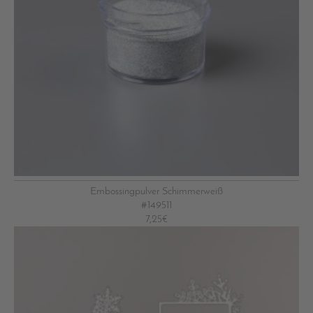
Embossingpulver Schimmerweiß
#149511
7,25€