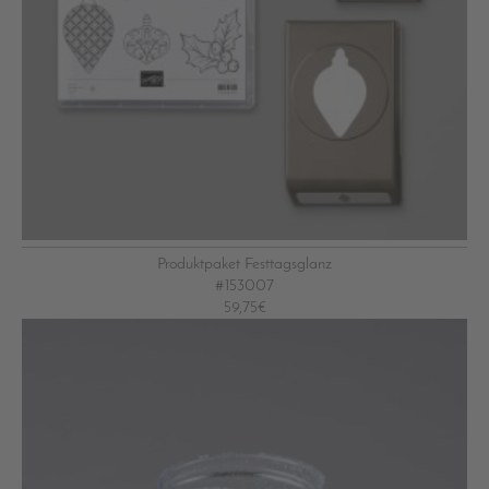
Produktpaket Festtagsglanz
#153007
59,75€