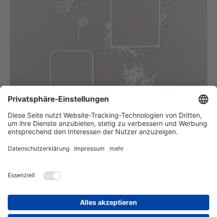
Stanzformen Winterrahmen
#150658
35€
Zurück
zur Startseite